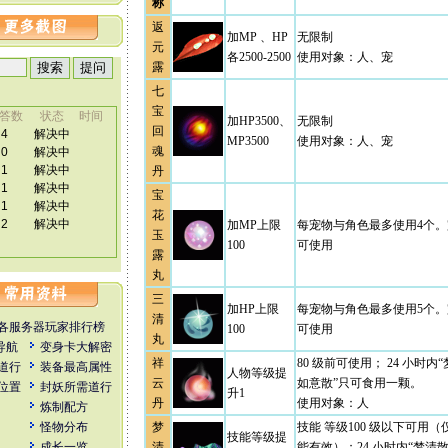
称
返
加MP 、HP
无限制
元
各2500-2500
使用对象：人、宠
露
七
宝
加HP3500、
无限制
回
MP3500
使用对象：人、宠
魂
丹
宝
花
加MP上限
每宠物与角色最多使用4个。宠
玉
100
可使用
露
丸
三
加HP上限
每宠物与角色最多使用5个。宠
清
各服务器玩家排行榜
100
可使用
丸
全导航
变身卡大解密
祥
80 级前可使用； 24 小时
道行
装备最高属性
人物等级提
云
如意散”只可食用一颗。
位置
封妖所需道行
升1
丹
使用对象：人
炼制配方
怪物分布
梦
技能 等级100 级以下可用
技能等级提
成长一览
清
能有效）；24 小时内“梦清