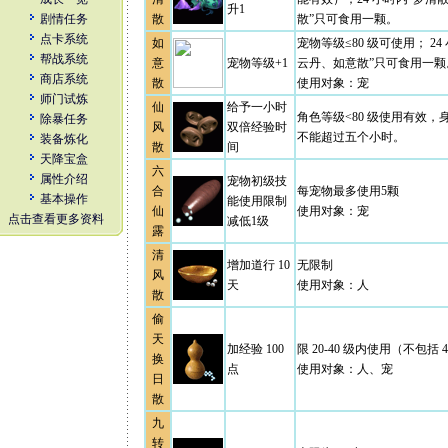
升1
剧情任务
散
散”只可食用一颗。
点卡系统
如
宠物等级≤80 级可使用； 2
帮战系统
意
宠物等级+1
云丹、如意散”只可食用一颗
商店系统
散
使用对象：宠
师门试炼
仙
给予一小时
角色等级<80 级使用有效
除暴任务
风
双倍经验时
不能超过五个小时。
装备炼化
散
间
天降宝盒
六
属性介绍
宠物初级技
合
每宠物最多使用5颗
基本操作
能使用限制
仙
使用对象：宠
点击查看更多资料
减低1级
露
清
增加道行 10
无限制
风
天
使用对象：人
散
偷
天
加经验 100
限 20-40 级内使用（不包括 4
换
点
使用对象：人、宠
日
散
九
转