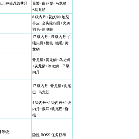
丸五种仙丹总共只
花瓣+白花瓣+乌龙鳞
+乌龙筋
8 级内丹+花妖刺+地裂
兽皮+金头陀指骨+火鸦
羽毛+屈魂眼
17 级内丹+15 级内丹+白
猿头骨+桃枝+猴毛+黄
龙鳞
青龙鳞+黄龙鳞+乌龙鳞
+炎龙鳞+冰龙鳞+17 级
内丹
17 级内丹+青龙鳞+狗尾
巴+乌龙筋
4 级内丹+5 级内丹+5 级
内丹+猴耳+狗尾巴+柳
根
丹等级。
隐性 BOSS 任务获得