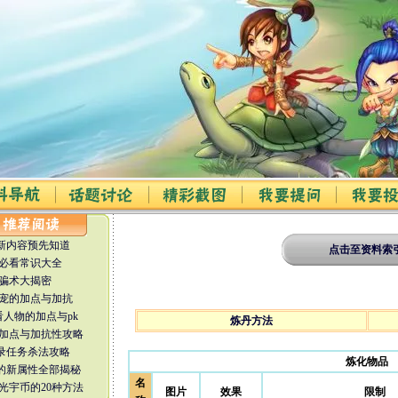
更新内容预先知道
点击至资料索
必看常识大全
骗术大揭密
宠的加点与加抗
看人物的加点与pk
炼丹方法
加点与加抗性攻略
魔录任务杀法攻略
炼化物品
套装的新属性全部揭秘
名
光宇币的20种方法
图片
效果
限制