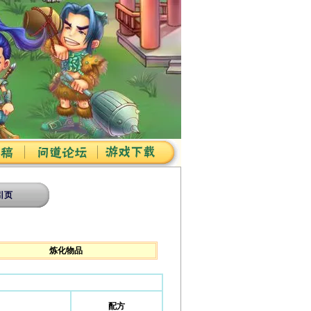
引页
炼化物品
配方