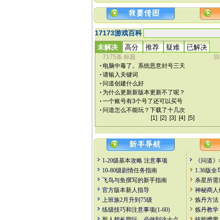
1-20级基本攻略
注意事项
《问道》
10-80级剧情任务指南
1.36版
飞鸟与鱼撰写的新手指南
杀星所需
官方版本新人指导
神秘商人
上班族2月升到75级
炼丹方法
练级技巧和注意事项(1-60)
炼丹教学
新人想长期玩，必做到这十点
技能携带