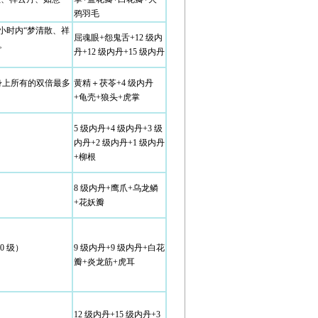
鸦羽毛
4 小时内“梦清散、祥
屈魂眼+怨鬼舌+12 级内
。
丹+12 级内丹+15 级内丹
，身上所有的双倍最多
黄精＋茯苓+4 级内丹
+龟壳+狼头+虎掌
5 级内丹+4 级内丹+3 级
内丹+2 级内丹+1 级内丹
+柳根
8 级内丹+鹰爪+乌龙鳞
+花妖瓣
0 级）
9 级内丹+9 级内丹+白花
瓣+炎龙筋+虎耳
12 级内丹+15 级内丹+3