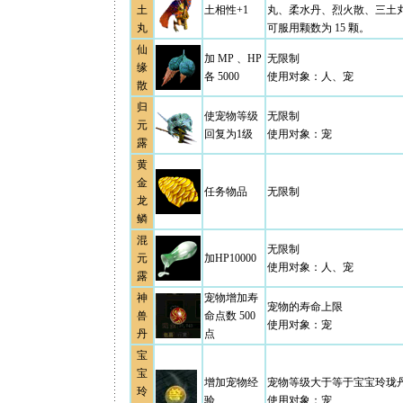
土
土相性+1
丸、柔水丹、烈火散、三土
丸
可服用颗数为 15 颗。
仙
加 MP 、HP
无限制
缘
各 5000
使用对象：人、宠
散
归
使宠物等级
无限制
元
回复为1级
使用对象：宠
露
黄
金
任务物品
无限制
龙
鳞
混
无限制
元
加HP10000
使用对象：人、宠
露
神
宠物增加寿
宠物的寿命上限
兽
命点数 500
使用对象：宠
丹
点
宝
宝
增加宠物经
宠物等级大于等于宝宝玲珑
玲
验
使用对象：宠