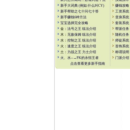
新手大词典 (例如:什么叫CY)
赚钱攻略
新手帮助之七十问七十答
工资系统
新手赚钱6种方法
变身系统
宝宝选择完全攻略
套装系统
金：
法号之王
练法介绍
帮派任务
木：
无敌保姆
练法介绍
随机任务
水：
控制之王
练法介绍
师徒系统
火：
速度之王
练法介绍
首饰系统
土：
力战之王
力土介绍
称谓说明
火、水--→PK的永恒王者
门派介绍
点击查看更多新手指南