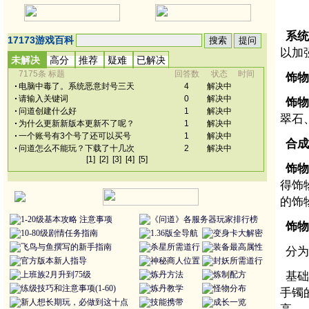
系统
以加
饰物
饰物
翠石
合成
饰物
得饰
的饰
1-20级基本攻略
注意事项
《问道》各服务器玩家排行榜
饰物
10-80级剧情任务指南
1.36版全导航
变身卡大解密
飞鸟与鱼撰写的新手指南
杀星所需道行
装备最高属性
分为
官方版本新人指导
神秘商人位置
封妖所需道行
上班族2月升到75级
炼丹方法
炼制配方
基础
练级技巧和注意事项(1-60)
炼丹教学
怪物分布
手镯
新人想长期玩，必做到这十点
技能携带
成长一览