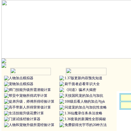
人物加点模拟器
1.37版更新内容预先知道
宠物加点模拟器
刷千面者必看常识大全
师门技能升级所需潜能计算
《问道》骗术大揭密
帮贡中宠物所得武学计算
天技国民宠的加点与加抗
徒弟升级，师傅所得经验计算
100级后看人物的加点与pk
高手带新人所得荣誉值计算
问道宠的加点与加抗性攻略
生活技能升级花费计算
1.36仙魔录任务杀法攻略
门派试练经验计算器
1.36套装的新属性全部揭秘
人物和宠物升级所需经验计算
免费获得光宇币的20种方法