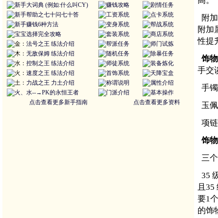
高。
新手大词典 (例如:什么叫CY)
赚钱攻略
剧情任务
新手帮助之七十问七十答
工资系统
点卡系统
附加
新手赚钱6种方法
变身系统
帮战系统
附加
宝宝选择完全攻略
套装系统
商店系统
性提
金：
法号之王
练法介绍
帮派任务
师门试炼
木：
无敌保姆
练法介绍
随机任务
除暴任务
饰物
水：
控制之王
练法介绍
师徒系统
装备炼化
手交
火：
速度之王
练法介绍
首饰系统
天降宝盒
土：
力战之王
力土介绍
称谓说明
属性介绍
手镯
火、水--→PK的永恒王者
门派介绍
基本操作
点击查看更多新手指南
点击查看更多资料
玉佩
项链
饰物
三个
35
且35
要1
的饰