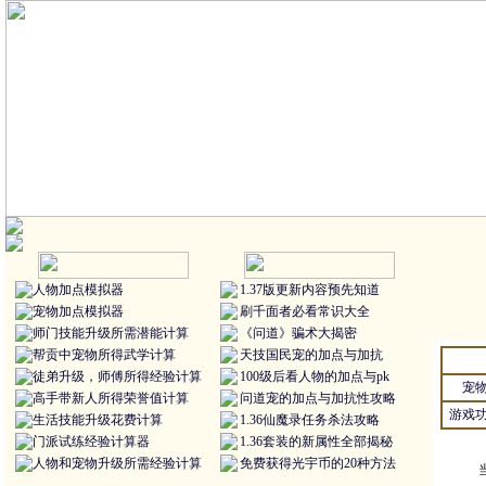
人物加点模拟器
1.37版更新内容预先知道
宠物加点模拟器
刷千面者必看常识大全
师门技能升级所需潜能计算
《问道》骗术大揭密
帮贡中宠物所得武学计算
天技国民宠的加点与加抗
徒弟升级，师傅所得经验计算
100级后看人物的加点与pk
宠
高手带新人所得荣誉值计算
问道宠的加点与加抗性攻略
游戏
生活技能升级花费计算
1.36仙魔录任务杀法攻略
门派试练经验计算器
1.36套装的新属性全部揭秘
人物和宠物升级所需经验计算
免费获得光宇币的20种方法