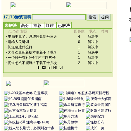
1-20级基本攻略
注意事项
《问道》各服务器玩家排行榜
10-80级剧情任务指南
1.36版全导航
变身卡大解密
飞鸟与鱼撰写的新手指南
杀星所需道行
装备最高属性
官方版本新人指导
神秘商人位置
封妖所需道行
上班族2月升到75级
炼丹方法
炼制配方
练级技巧和注意事项(1-60)
炼丹教学
怪物分布
新人想长期玩，必做到这十点
技能携带
成长一览