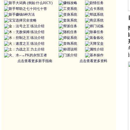
新手大词典 (例如:什么叫CY)
赚钱攻略
剧情任务
新手帮助之七十问七十答
工资系统
点卡系统
新手赚钱6种方法
变身系统
帮战系统
宝宝选择完全攻略
套装系统
商店系统
金：
法号之王
练法介绍
帮派任务
师门试炼
木：
无敌保姆
练法介绍
随机任务
除暴任务
水：
控制之王
练法介绍
师徒系统
装备炼化
火：
速度之王
练法介绍
首饰系统
天降宝盒
土：
力战之王
力土介绍
称谓说明
属性介绍
火、水--→PK的永恒王者
门派介绍
基本操作
点击查看更多新手指南
点击查看更多资料