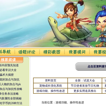
更新内容预先知道
点击至资料索
必看常识大全
骗术大揭密
宠的加点与加抗
资料首页
全新：试道大会
看人物的加点与pk
宠物成长强化系统
节日使者发放节日礼物
加点与加抗性攻略
游戏功能、操作性改进
更多实用道具推出
魔录任务杀法攻略
套装的新属性全部揭秘
当前位置：
游戏功能、操作性改进
光宇币的20种方法