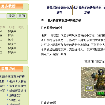
聊天栏装备宠物信息
名片操作的改进和功能
发布
加强
※ 名片操作的改进和功能加强
〖名片系统简介〗
名片：
《问道》内显示有玩家名称的小方框，我们称
道》的特色系统之一，游戏中 玩家可以通过发送和
片可以让玩家更加方便的进行交友活动 , 不但两个
名片发送给指定玩家，充当介绍人。 玩家可以直接
面点击人名拖出名片。
“嘿嘿”和“嘿嘿”
各服务器玩家排行榜
全导航
变身卡大解密
道行
装备最高属性
位置
封妖所需道行
炼制配方
怪物分布
〖改进介绍〗
成长一览