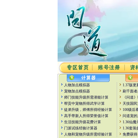
人物加点模拟器
1.37版
宠物加点模拟器
刷千面者
师门技能升级所需潜能计算
《问道》
帮贡中宠物所得武学计算
天技国民
徒弟升级，师傅所得经验计算
100级后
高手带新人所得荣誉值计算
问道宠的
生活技能升级花费计算
1.36仙
门派试练经验计算器
1.36
人物和宠物升级所需经验计算
免费获得