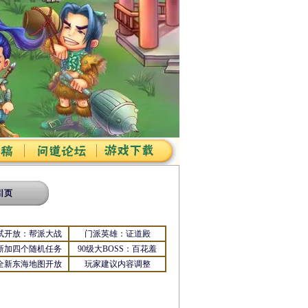
引页
试开放：帮派大战
门派英雄：证道殿
新加四个随机任务
90级大BOSS：百花羞
全新东海地图开放
玩家建议内容调整