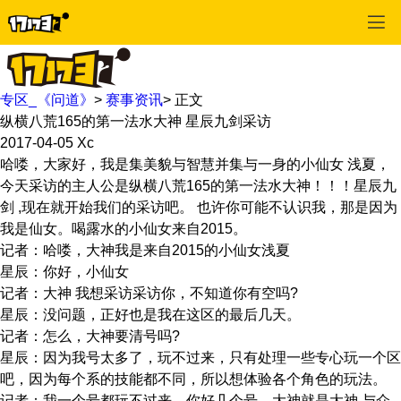
专区_《问道》
>
赛事资讯
>
正文
纵横八荒165的第一法水大神 星辰九剑采访
2017-04-05
Xc
哈喽，大家好，我是集美貌与智慧并集与一身的小仙女 浅夏，
今天采访的主人公是纵横八荒165的第一法水大神！！！星辰九
剑 ,现在就开始我们的采访吧。 也许你可能不认识我，那是因为
我是仙女。喝露水的小仙女来自2015。
记者：哈喽，大神我是来自2015的小仙女浅夏
星辰：你好，小仙女
记者：大神 我想采访采访你，不知道你有空吗?
星辰：没问题，正好也是我在这区的最后几天。
记者：怎么，大神要清号吗?
星辰：因为我号太多了，玩不过来，只有处理一些专心玩一个区
吧，因为每个系的技能都不同，所以想体验各个角色的玩法。
记者：我一个号都玩不过来，你好几个号，大神就是大神 与众