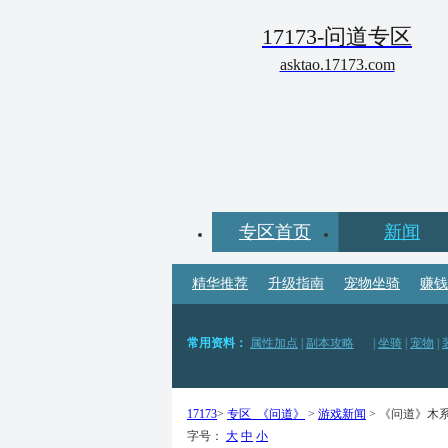
17173-问道专区
asktao.17173.com
专区首页
新闻
精华推荐
升级指南
宠物坐骑
赚钱
常用资料：
属性加点
|
副本攻略
|
坐骑
|
宠物
|
门派职业：
金系
|
木系
|
水系
|
火系
|
土系
|
刀客
|
17173
>
专区_《问道》
>
游戏新闻
> 《问道》木
字号：
大
中
小