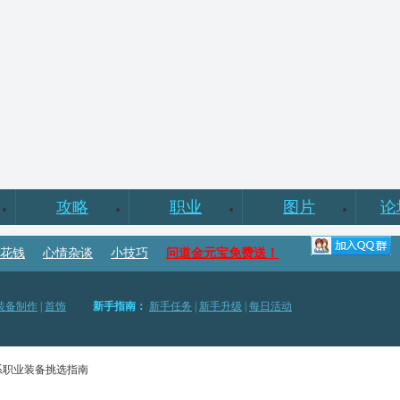
攻略
职业
图片
论
花钱
心情杂谈
小技巧
问道金元宝免费送！
装备制作
|
首饰
新手指南：
新手任务
|
新手升级
|
每日活动
灵兽
|
蛟龙
|
凤翅
|
蛮荒
资料合集：
新手
|
法宝
|
免费领金元宝
系职业装备挑选指南