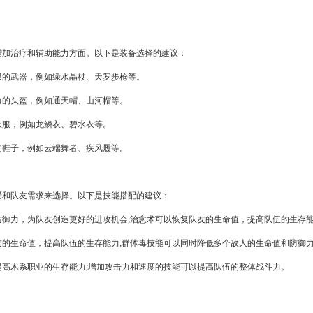
增加治疗和辅助能力方面。以下是装备选择的建议：
限的武器，例如绿水晶杖、天罗步枪等。
力的头盔，例如通天帽、山河帽等。
衣服，例如龙鳞衣、碧水衣等。
的鞋子，例如云端舞者、疾风履等。
景和队友需求来选择。以下是技能搭配的建议：
御力，为队友创造更好的进攻机会;治愈术可以恢复队友的生命值，提高队伍的生存
友的生命值，提高队伍的生存能力;群体毒技能可以同时降低多个敌人的生命值和防御
高木系职业的生存能力;增加攻击力和速度的技能可以提高队伍的整体战斗力。