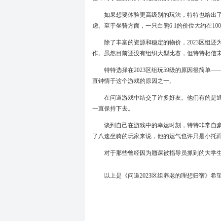
如果想要体验更高级别的玩法，特特也给出了
虑。至于坐骑方面，一只白熊6 1的价位大约在1
除了丰富的资源和稳定的物价，2023区组
作。虽然目前还没有组织大型比赛，但特特相信
特特选择在2023区组玩59级的原因很简
直钟情于这个游戏的原因之一。
在问道游戏中结交了许多好友。他们有的是
一直保持下去。
谈到自己在游戏中的幸运时刻，特特非常自
了八速坐骑的玩家来说，他的运气也许只是小托
对于那些曾经因为翘课被指导员抓到的大学
以上是《问道2023区组养老的理想归宿》希