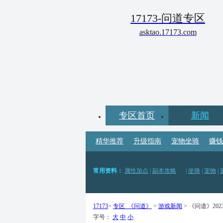
17173-问道专区
asktao.17173.com
专区首页
新闻
精华推荐
升级指南
宠物坐骑
赚钱
常用资料：
属性加点
|
副本攻略
|
坐骑
|
宠物
|
门派职业：
金系
|
木系
|
水系
|
火系
|
土系
|
刀客
|
17173
>
专区_《问道》
>
游戏新闻
> 《问道》20
字号：
大
中
小