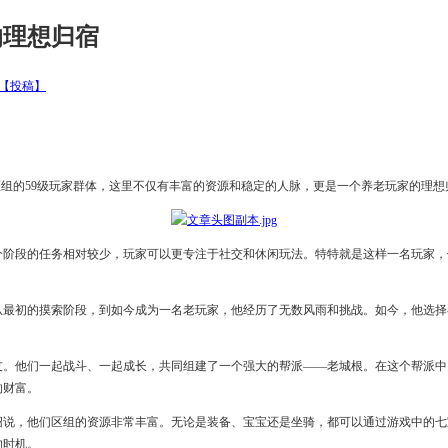
的理想归宿
【投稿】
”区组的59级玩家群体，这里不仅有丰富的资源和稳定的人脉，更是一个养老玩家的理想
个阶段的任务相对较少，玩家可以更专注于社交和休闲玩法。特特就是这样一名玩家
最初的摸索阶段，到如今成为一名老玩家，他经历了无数风雨和挑战。如今，他选择在
队友。他们一起战斗、一起成长，共同组建了一个强大的帮派——老城根。在这个帮派
的财富。
绍说，他们区组的资源非常丰富。无论是装备、宝宝还是坐骑，都可以通过游戏中的七
的时机。