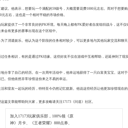
建议。他表示，想要玩一个满配的59级号，大概需要花费1000元左右。而对于想要
000元左右，这也是一个相对平稳的市场价格。
还为玩家提供了一个非常良好的PK环境。每天晚上都有PK爱好者自发组织战斗，这不
未来会有更多的赛事出现在这个区组中。
单——为了消遣娱乐。他认为这个阶段的任务相对较少，可以更多地与其他玩家交流和聊
通过任务相识，有的是通过PK结缘。这些好友不仅在游戏中互相帮助，还延伸到了现
豪地分享了自己的经历。在一次周年活动中，他幸运地获得了一只白富美宝宝。这对于
而已。但他依然非常珍惜这份来之不易的幸运。
生活和室友一起玩的经历，特特至今仍然记忆犹新。他说这些经历让他更加珍惜现在的
望这篇文章能帮助到大家，更多攻略请关注17173《问道》社区。
加入17173玩家俱乐部，100%领《原
神》月卡、《王者荣耀》888点券、