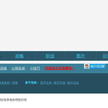
攻略
职业
图片
论
花钱
心情杂谈
小技巧
问道金元宝免费送！
装备制作
|
首饰
新手指南：
新手任务
|
新手升级
|
每日活动
灵兽
|
蛟龙
|
凤翅
|
蛮荒
资料合集：
新手
|
法宝
|
免费领金元宝
23区组养老的理想归宿