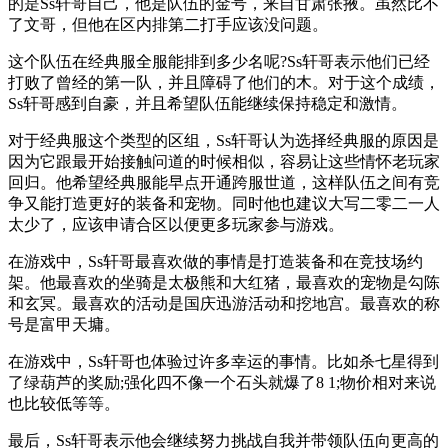
的是Ss轩哥自己，他是队伍的金号，来自甘肃张掖。虽然比不
了文哥，但他在区内排第二打手应该没问题。
这个队伍在经典服全服能排到多少名呢?Ss轩哥表示他们已经
打败了曾经的第一队，并且障碍了他们的木。对于这个成绩，
Ss轩哥感到自豪，并且希望队伍能继续保持稳定和激情。
对于经典服这个类型的区组，Ss轩哥认为选择经典服的原因是
因为它跟最开始接触问道的时候相似，容易让这些情怀老玩家
回归。他希望经典服能早点开通跨服世道，这样队伍之间有竞
争又能打造更好的装备和宠物。同时他也建议大写二零二一人
太少了，应该申请合区以便更多玩家参与游戏。
在游戏中，Ss轩哥最喜欢做的事情是打造装备和在竞技场约
架。他最喜欢的坐骑是太极熊和大红猪，最喜欢的宠物是勾陈
和玄冥。最喜欢的活动是国庆迅游活动和挖地宫。最喜欢的称
号是富甲天墉。
在游戏中，Ss轩哥也体验过许多幸运的事情。比如杀七星得到
了绿葫芦的奖励;强化四不像一个石头就爆了8 1;物价相对来说
也比较低等等。
最后，Ss轩哥表示他会继续努力挑战自我并带领队伍向更高的