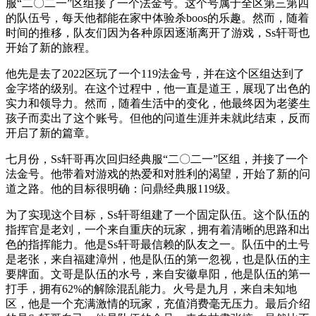
服“二〇二一”区组接了一个法金号。这个号属于全区第三第四
的队伍号，每天他都能在家中体验杀boos的乐趣。然而，随着
时间的推移，队友们因为各种原因逐渐离开了游戏，Ss轩哥也
开始了新的旅程。
他先是去了2022区玩了一个119法金号，并在这个区组达到了
金字塔的级别。在这个过程中，他一直是道王，展现了出色的
实力和领导力。然而，随着生活中的变化，他最终因为老婆生
孩子而卖出了这个账号。但他的问道生涯并未就此结束，反而
开启了新的篇章。
七月份，Ss轩哥再次回归经典服“二〇二一”区组，并接了一个
法金号。他带着对游戏的热爱和对胜利的渴望，开始了新的问
道之路。他的目标很明确：问鼎经典服119级。
为了实现这个目标，Ss轩哥组建了一个固定队伍。这个队伍的
指挥官是老刘，一个来自重庆的玩家，拥有着清晰的思路和出
色的指挥能力。他是Ss轩哥最信赖的队友之一。队伍中的土号
是老张，来自福建漳州，他是队伍的第一忽视，也是队伍的主
要牌面。文哥是队伍的水号，来自安徽阜阳，他是队伍的第一
打手，拥有62%的解除混乱能力。火号是九月，来自未知地
区，他是一个充满激情的玩家，充值消费毫无压力。最后介绍