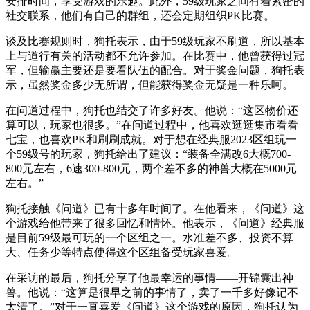
安排时间，享受游戏的乐趣。此外，59级玩家之间有着紧密的
社交联系，他们有自己的群组，还会定期组织PK比赛。
谈及比赛规则时，狗托表示，由于59级玩家不刷道，所以基本
上与道行有关的活动都不允许参加。在比赛中，他曾获得过冠
军，但输赢主要还是要看队伍的配合。对于奖金问题，狗托表
示，虽然奖金多少无所谓，但能获得奖金无疑是一种乐呵。
在问道过程中，狗托也结交了许多好友。他说：“这区物价还
算可以，玩家也很多。”在问道过程中，他喜欢逛逛集市看看
七宝，也喜欢PK和刷刷成就。对于想在经典服2023区组玩一
个59级号的玩家，狗托给出了建议：“装备全满改6大概700-
800元左右，6速300-800元，两个差不多的神兽大概在5000元
左右。”
狗托接触《问道》已有十多年时间了。在他看来，《问道》这
个游戏给他带来了很多回忆和情怀。他表示，《问道》经典服
是目前59级最可玩的一个区组之一。水准差不多、投资不算
大、任务少等特点使得这个区组备受玩家喜爱。
在采访的最后，狗托分享了他最幸运的事情——开锦囊出神
兽。他说：“这算是很早之前的事情了，卖了一千多好像记不
太清了。”对于一直喜爱《问道》这个游戏的原因，狗托认为