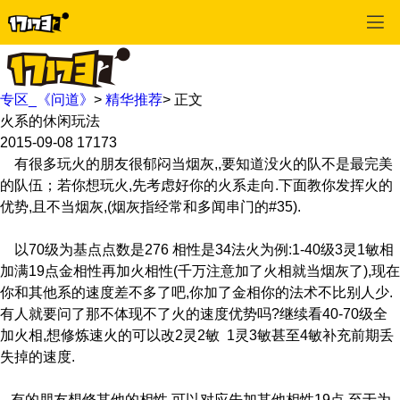
专区_《问道》
>
精华推荐
>
正文
火系的休闲玩法
2015-09-08
17173
有很多玩火的朋友很郁闷当烟灰,,要知道没火的队不是最完美
的队伍；若你想玩火,先考虑好你的火系走向.下面教你发挥火的
优势,且不当烟灰,(烟灰指经常和多闻串门的#35).
以70级为基点点数是276 相性是34法火为例:1-40级3灵1敏相
加满19点金相性再加火相性(千万注意加了火相就当烟灰了),现在
你和其他系的速度差不多了吧,你加了金相你的法术不比别人少.
有人就要问了那不体现不了火的速度优势吗?继续看40-70级全
加火相,想修炼速火的可以改2灵2敏 1灵3敏甚至4敏补充前期丢
失掉的速度.
有的朋友想修其他的相性,可以对应先加其他相性19点,至于为