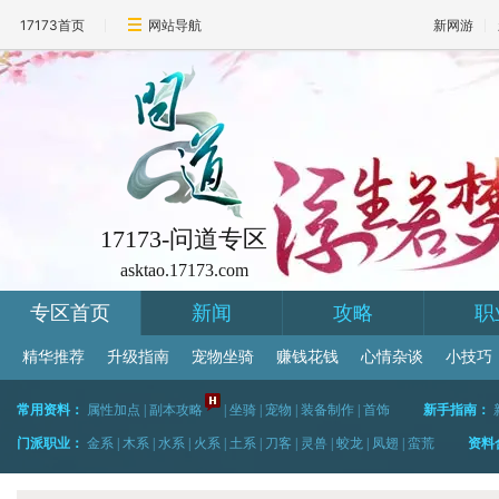
17173首页
网站导航
新网游
17173-问道专区
asktao.17173.com
专区首页
新闻
攻略
职
精华推荐
升级指南
宠物坐骑
赚钱花钱
心情杂谈
小技巧
常用资料：
属性加点
|
副本攻略
|
坐骑
|
宠物
|
装备制作
|
首饰
新手指南：
门派职业：
金系
|
木系
|
水系
|
火系
|
土系
|
刀客
|
灵兽
|
蛟龙
|
凤翅
|
蛮荒
资料