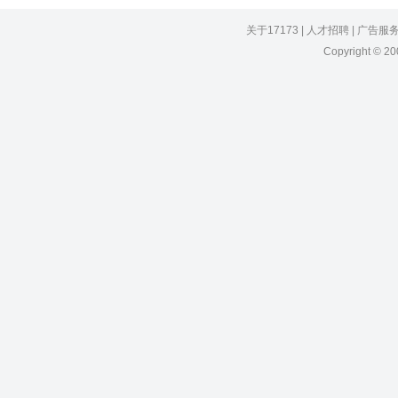
关于17173
|
人才招聘
|
广告服
Copyright © 200