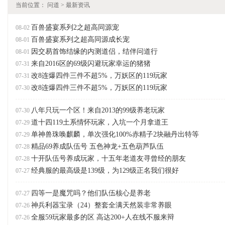
当前位置：
问道
>
最新资讯
百兽盛宴系列2之超高同源宠
08-02
百兽盛宴系列之超高同源成长宠
08-01
因交易首饰结缘的内测道侣，结伴问道行
08-01
来自2016区的69级闪避玩家幸运的猪猪
07-31
改8连爆四件三件不超5%，万妖区的119玩家
07-31
改8连爆四件三件不超5%，万妖区的119玩家
07-30
八年只玩一个区！来自2013的99级养老玩家
07-30
道十四119土系情怀玩家，入坑一个月拿道王
07-29
单神兽珠唤麒麟，单次强化100%赤精子2块融丹出特等
07-29
精品69养成队伍号 五色神龙+五色葫芦队伍
07-28
十开队伍号养成玩家，十五年老道友寻曾经的朋友
07-28
经典服的最高级是139级，为129级正名我们很好
07-27
四等一是魔咒吗？他们队伍核心是养老
07-27
神兵利器宝录（24）整套全满天然装非常养眼
07-26
全服59玩家最多的区 高达200+人在线不服来辩
07-26