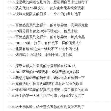
这是我的问道也是你的，想证明自己来过就行了
07-25
队友代替2%爆改8，一发入魂出无当欧皇玩家
07-25
浅谈大佬队友的日常，一个79的打酱油选手
07-24
百兽盛宴系列之强十二的奇珍异兽！高同源宠物
07-24
69百分百玄都之海洋不玩老头，他又来啦
07-23
百兽盛宴系列之强十二的奇珍异兽！媚娘出品
07-23
2016-69第一打手，有什么不一样的问道人生
07-22
北冥有鲲 鲲之大一锅炖不下！道十四北沐
07-22
熔丹吗？197块钱，拿到十速九尾仙狐
07-21
探寻全服人气最高的专属帮派在线260人
07-21
2022区组的139级玩家，全满天然装真养眼
07-20
我想打架69级的随便来，诸位道友来检测一下
07-20
充值活动中神兽改8爆两件单抽出武当的欧皇
07-19
怀念2016鸡哥的我真不是渣男，费了很多的心血
07-19
转土的第一大难关法宝封印，地位瞬间提高了
07-18
转土初体验，转土那么五脉的红利就吃不到了
07-18