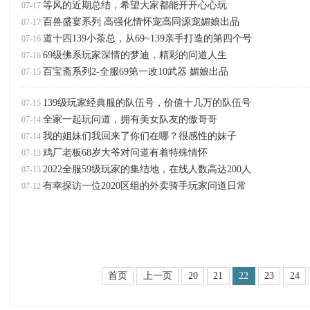
等风的近期总结，希望大家都能开开心心玩
07-17
百兽盛宴系列 高强化情怀宠高同源宠媚娘出品
07-17
道十四139小茶总，从69~139亲手打造的第四个号
07-16
69级佛系玩家深情的梦迪，精彩的问道人生
07-16
百宝斋系列2-全服69第一改10武器 媚娘出品
07-15
139级玩家经典服的队伍号，价值十几万的队伍号
07-15
全家一起玩问道，拥有美女队友的傲哥哥
07-14
我的姐妹们我回来了你们在哪？很感性的妹子
07-14
鸡厂老板68岁大爷对问道有着特殊情怀
07-13
2022全服59级玩家的集结地，在线人数高达200人
07-13
有幸探访一位2020区组的外卖骑手玩家问道日常
07-12
首页
上一页
20
21
22
23
24