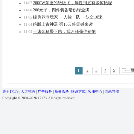
2000W亲密的绝版飞，属性到底有多惊艳呢
11-07
200元子，四件装备暗伤绿全满
11-06
经典养老玩家 一人控一队 一队全10速
11-05
绝版上古神器 强15云兽震撼来袭
11-04
十速金猪臀下跨，我叫骚菊你别怕
11-03
1
2
3
4
5
下一
关于17173
|
人才招聘
|
广告服务
|
商务洽谈
|
联系方式
|
客服中心
|
网站导航
Copyright © 2001-2026 17173. All rights reserved.