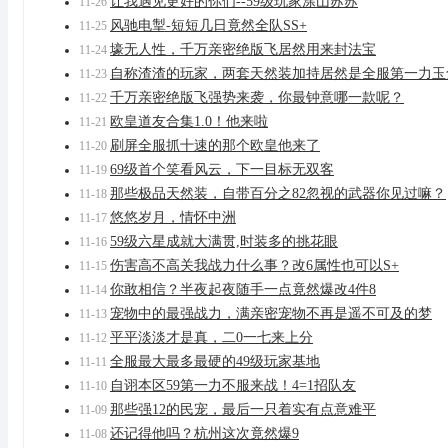
让我遇见更好的你们--59级玩家涂山苏苏
11-26
风驰电掣-短短几日竟然全队SS+
11-25
壕无人性，千万亲密绝版飞居然用来封法宝
11-24
自称渣渣的玩家，两套天然装加持居然是全服第一力玉
11-23
千万亲密绝版飞强势来袭，你最钟意哪一款呢？
11-22
欧皇道友合集1.0！他来啦
11-21
刷屏全服抓十速的那个欧皇他来了
11-20
69级首个笑看风云，下一目标无双客
11-19
那些极品天然装，自带百分之82忽视的武器你见过嘛？
11-18
悠悠岁月，情怀中洲
11-17
59级六星成就大满贯,时装多的挑花眼
11-16
伤害高不高关我战力什么事？改6属性也可以S+
11-15
你敢相信？半夜起夜随手一点竟然爆改4件8
11-14
宠物中的最强战力，满亲密宠物不再是遥不可及的梦
11-13
平平淡淡才是真，二0一七来上分
11-12
全服最大最多最硬的49级玩家基地
11-11
自诩本区59第一力不服来战！4=1招队友
11-10
那些强12的民宠，最后一只着实有点意难平
11-09
还记得他吗？杭州这次竟然爆9
11-08