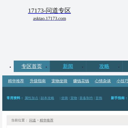
17173-问道专区
asktao.17173.com
专区首页
新闻
攻略
精华推荐
升级指南
宠物坐骑
赚钱花钱
心情杂谈
小技
常用资料：
属性加点
|
副本攻略
|
坐骑
|
宠物
|
装备制作
|
首饰
新手指南：
门派职业：
金系
|
木系
|
水系
|
火系
|
土系
|
刀客
|
灵兽
|
蛟龙
|
凤翅
|
蛮荒
资
当前位置：
问道
>
精华推荐