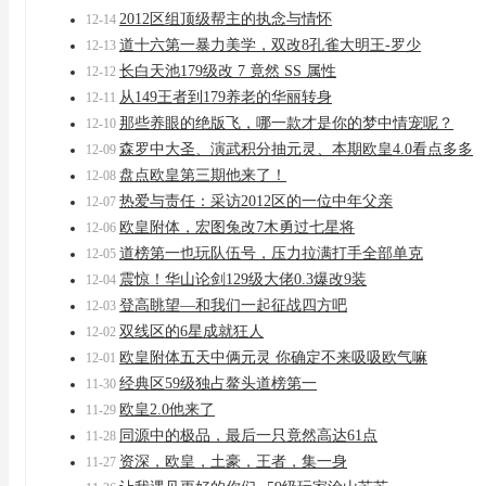
2012区组顶级帮主的执念与情怀
12-14
道十六第一暴力美学，双改8孔雀大明王-罗少
12-13
长白天池179级改 7 竟然 SS 属性
12-12
从149王者到179养老的华丽转身
12-11
那些养眼的绝版飞，哪一款才是你的梦中情宠呢？
12-10
森罗中大圣、演武积分抽元灵、本期欧皇4.0看点多多
12-09
盘点欧皇第三期他来了！
12-08
热爱与责任：采访2012区的一位中年父亲
12-07
欧皇附体，宏图兔改7木勇过七星将
12-06
道榜第一也玩队伍号，压力拉满打手全部单克
12-05
震惊！华山论剑129级大佬0.3爆改9装
12-04
登高眺望—和我们一起征战四方吧
12-03
双线区的6星成就狂人
12-02
欧皇附体五天中俩元灵 你确定不来吸吸欧气嘛
12-01
经典区59级独占鳌头道榜第一
11-30
欧皇2.0他来了
11-29
同源中的极品，最后一只竟然高达61点
11-28
资深，欧皇，土豪，王者，集一身
11-27